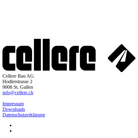
Cellere baut neuen Hauptsitz in St.Gallen
5 Fragen an Ramon Buff
Mit Herz, Werkzeug und Tatkraft
Cellere-Gruppe stärkt Marktposition und erweitert Täti
den Immobilien
Zurück zur Übersicht
Cellere Bau AG
Hodlerstrasse 2
9008 St. Gallen
info@cellere.ch
Impressum
Downloads
Datenschutzerklärung