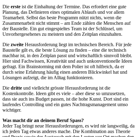
Die
erste
ist die Einhaltung der Termine. Das erfordert eine gute
Planung, das Definieren eines optimalen Ablaufs und vor allem
Teamarbeit. Selbst das beste Programm nützt nichts, wenn die
Zusammenarbeit nicht stimmt – am Ende zählen die Menschen auf
der Baustelle. Ein gut eingespieltes Team ist der Schlüssel, um
Unvorhergesehenes zu meistern und den Zeitplan einzuhalten.
Die
zweite
Herausforderung liegt im technischen Bereich. Für jede
Baustelle gilt es, die beste Lösung zu finden – eine die technisch
machbar ist, in den Zeitplan passt und wirtschaftlich sinnvoll bleibt.
Hier sind Fachwissen, Kreativität und auch unkonventionelle Ideen
gefragt. Ein Brainstorming mit dem Polier ist oft hilfreich, da er
durch seine Erfahrung häufig einen anderen Blickwinkel hat und
Lösungen aufzeigt, die im Alltag funktionieren.
Die
dritte
und vielleicht grösste Herausforderung ist die
Kostenkontrolle. Ideen gibt es viele – aber diese so umzusetzen,
dass sie auch ins Budget passen, ist die hohe Kunst. Dort sind ein
laufendes Controlling und ein gutes Nachtragsmanagement umso
wichtiger.
Was macht dir an deinem Beruf Spass?
Jeder Tag bringt neue Herausforderungen, es wird nie langweilig, da
ich jeden Tag etwas anderes mache. Die Kombination aus Theorie
und Praxis sowie der Austausch mit den Leuten vor Ort machen den