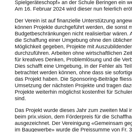
Spielgeräteschopf» an der Schule Beringen ein we
Am 16. Februar 2024 wird dieser nun feierlich eröf
Der Verein ist auf finanzielle Unterstützung ang
können Projekte durchgeführt werden, die sonst 
Budgetbeschränkungen nicht realisierbar wären. A
die Schaffung einer Umgebung ohne den üblichen
Möglichkeit gegeben, Projekte mit Auszubildende
durchzuführen. Arbeiten ohne wirtschaftlichen Ze
für kreatives Denken, Problemlösung und die Ver
Dies schafft eine Umgebung, in der Fehler als Te
betrachtet werden können, ohne dass sie soforti
das Projekt haben. Die Sponsoring-Beiträge fliesse
Umsetzung der nächsten Projekte und tragen dazu
Projekte weiterhin möglichst kostenfrei für Schul
sind.
Das Projekt wurde dieses Jahr zum zweiten Mal i
beim prix.vision, dem Förderpreis für die Schaffh
ausgezeichnet. Der Vereinigung «Gemeinsam ge
im Baugewerbe» wurde die Preissumme von Fr. 3