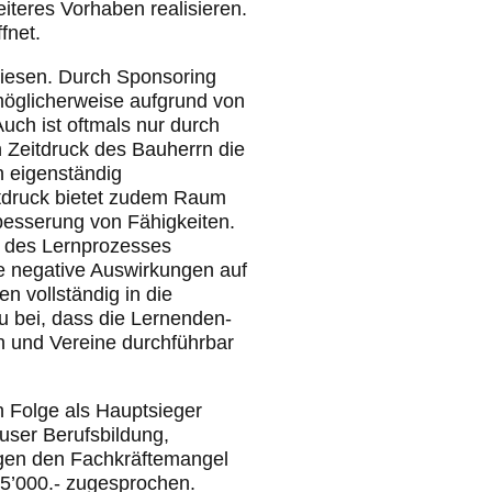
iteres Vorhaben realisieren.
fnet.
ewiesen. Durch Sponsoring
möglicherweise aufgrund von
uch ist oftmals nur durch
 Zeitdruck des Bauherrn die
n eigenständig
itdruck bietet zudem Raum
besserung von Fähigkeiten.
il des Lernprozesses
ge negative Auswirkungen auf
n vollständig in die
 bei, dass die Lernenden-
en und Vereine durchführbar
n Folge als Hauptsieger
auser Berufsbildung,
gen den Fachkräftemangel
5’000.- zugesprochen.