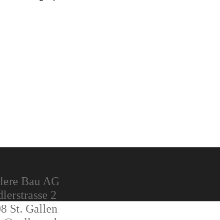
lere Bau AG
lerstrasse 2
8 St. Gallen