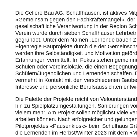
Die Cellere Bau AG, Schaffhausen, ist aktives Mit
«Gemeinsam gegen den Fachkräftemangel», der e
gesellschaftliche Verantwortung in der Region S
Verein wurde durch sieben Schaffhauser Lehrbe
gegründet. Unter dem Namen „Lernende bauen Zu
Eigenregie Bauprojekte durch die der Gemeinsc
werden ihre Selbständigkeit und Motivation geför
Erfahrungen vermittelt. Im Fokus stehen gemeinn
Schulen oder Vereinslokale, die einen Begegnun
Schülern/Jugendlichen und Lernenden schaffen.
vermehrt in Kontakt mit den verschiedenen Baub
Interesse und persönliche Berufsaussichten entwic
Die Palette der Projekte reicht von Velounterstä
hin zu Spielplatzumgestaltungen, Sanierungen vo
vielem mehr. Am Projekt sollen möglichst viele 
arbeiten können. Nach erfolgreicher und gelunge
Pilotprojektes «Pausenkiosk» beim Schulhaus Grä
die Lernenden im Herbst/Winter 2023 mit dem «Mul