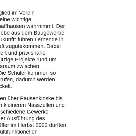
glied im Verein
ine wichtige
chaffhausen wahrnimmt. Der
triebe aus dem Baugewerbe
kunft“ führen Lernende in
haft zugutekommen. Dabei
dert und praxisnahe
ützige Projekte rund um
gsraum zwischen
 Die Schüler kommen so
erufen, dadurch werden
kelt.
nden über Pausenkioske bis
n kleineren Nasszellen und
verschiedene Gewerke
ner Ausführung des
fler im Herbst 2022 durften
tifunktionellen