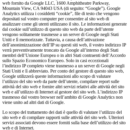
web fornito da Google LLC, 1600 Amphitheatre Parkway,
Mountain View, CA 94043 USA (di seguito: “Google”). Google
Analytics utilizza i cosiddetti “cookie”, file di testo che vengono
depositati sul vostro computer per consentire al sito web di
analizzare come gli utenti utilizzano il sito. Le informazioni generate
dal cookie sull’utilizzo di questo sito web da parte dell’utente
vengono solitamente trasmesse a un server di Google negli Stati
Uniti e lì memorizzate. Tuttavia, a causa dell’attivazione
dell’anonimizzazione dell’IP su questi siti web, il vostro indirizzo IP
verrà preventivamente troncato da Google all’interno degli Stati
membri dell’Unione Europea o in altri Stati contraenti dell’Accordo
sullo Spazio Economico Europeo. Solo in casi eccezionali
l’indirizzo IP completo viene trasmesso a un server di Google negli
Stati Uniti e lì abbreviato. Per conto del gestore di questo sito web,
Google utilizzerà queste informazioni allo scopo di valutare
l’utilizzo del sito web da parte dell’utente, compilare report sulle
attività del sito web e fornire altri servizi relativi alle attività del sito
web e all’utilizzo di Internet al gestore del sito web. L’indirizzo IP
trasmesso dal vostro browser nell’ambito di Google Analytics non
viene unito ad altri dati di Google.
Lo scopo del trattamento dei dati è quello di valutare l’utilizzo del
sito web e di compilare rapporti sulle attività del sito web. Ulteriori
servizi associati devono essere forniti sulla base dell’utilizzo del sito
web e di Internet.