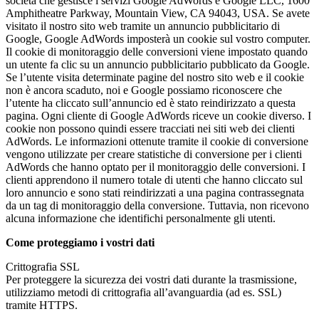
società che gestisce i servizi Google AdWords è Google LLC, 1600
Amphitheatre Parkway, Mountain View, CA 94043, USA. Se avete
visitato il nostro sito web tramite un annuncio pubblicitario di
Google, Google AdWords imposterà un cookie sul vostro computer.
Il cookie di monitoraggio delle conversioni viene impostato quando
un utente fa clic su un annuncio pubblicitario pubblicato da Google.
Se l’utente visita determinate pagine del nostro sito web e il cookie
non è ancora scaduto, noi e Google possiamo riconoscere che
l’utente ha cliccato sull’annuncio ed è stato reindirizzato a questa
pagina. Ogni cliente di Google AdWords riceve un cookie diverso. I
cookie non possono quindi essere tracciati nei siti web dei clienti
AdWords. Le informazioni ottenute tramite il cookie di conversione
vengono utilizzate per creare statistiche di conversione per i clienti
AdWords che hanno optato per il monitoraggio delle conversioni. I
clienti apprendono il numero totale di utenti che hanno cliccato sul
loro annuncio e sono stati reindirizzati a una pagina contrassegnata
da un tag di monitoraggio della conversione. Tuttavia, non ricevono
alcuna informazione che identifichi personalmente gli utenti.
Come proteggiamo i vostri dati
Crittografia SSL
Per proteggere la sicurezza dei vostri dati durante la trasmissione,
utilizziamo metodi di crittografia all’avanguardia (ad es. SSL)
tramite HTTPS.