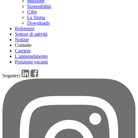
Missione
Sostenibilità
Cifre
La Storia
Downloads
Referenze
Settore di attività
Notizie
Contatto
Carriera
L'apprendimento
Posizioni vacanti
Seguiteci