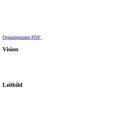
Marcel Hausammann
Organigramm PDF
Urs Neff
Vision
Leitbild