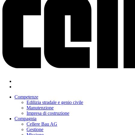
Competenze
Edilizia stradale e genio civile
Manutenzione
Impresa di costruzione
Compagnia
Cellere Bau AG
Gestione
Missione