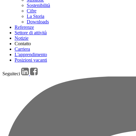
Sostenibilità
Cifre
La Storia
Downloads
Referenze
Settore di attività
Notizie
Contatto
Carriera
L'apprendimento
Posizioni vacanti
Seguiteci