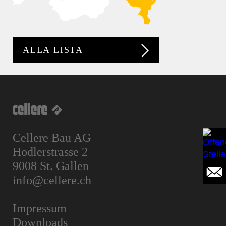
ALLA LISTA
Cellere Bau AG
Hodlerstrasse 2
9008 St. Gallen
info@cellere.ch
Impressum
Downloads